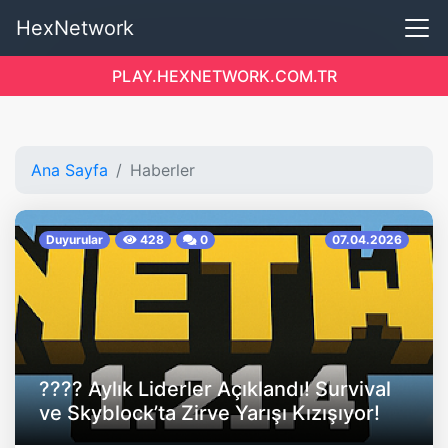
HexNetwork
PLAY.HEXNETWORK.COM.TR
Ana Sayfa
Haberler
Duyurular
428
0
07.04.2026
???? Aylık Liderler Açıklandı! Survival
ve Skyblock’ta Zirve Yarışı Kızışıyor!